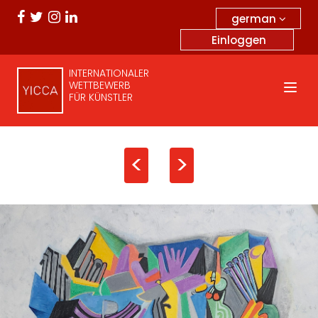
german
Einloggen
INTERNATIONALER
WETTBEWERB
FÜR KÜNSTLER
<
>