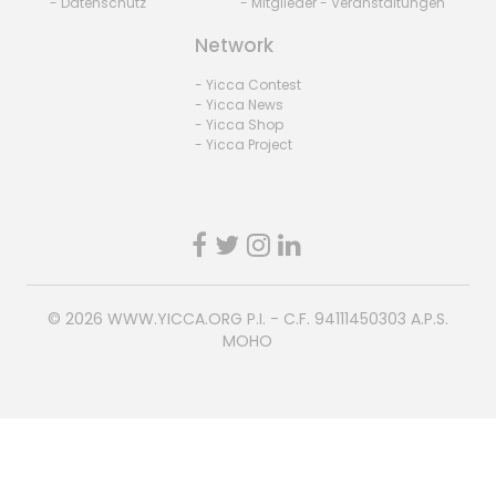
- Datenschutz
- Mitglieder - Veranstaltungen
Network
- Yicca Contest
- Yicca News
- Yicca Shop
- Yicca Project
© 2026
WWW.YICCA.ORG
P.I. - C.F. 94111450303 A.P.S.
MOHO