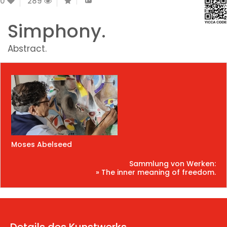
0
289
Simphony.
Abstract.
Moses Abelseed
Sammlung von Werken:
» The inner meaning of freedom.