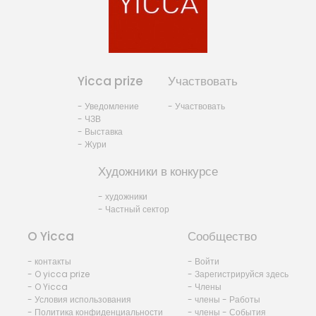
Yicca prize
Участвовать
- Уведомление
- Участвовать
- ЧЗВ
- Выставка
- Жури
Художники в конкурсе
- художники
- Частный сектор
O Yicca
Сообщество
- контакты
- Войти
- O yicca prize
- Зарегистрируйся здесь
- O Yicca
- Члены
- Условия использования
- члены - Работы
- Политика конфиденциальности
- члены - События