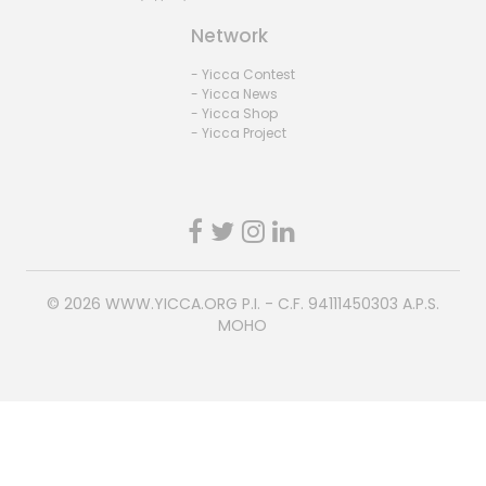
Network
- Yicca Contest
- Yicca News
- Yicca Shop
- Yicca Project
© 2026
WWW.YICCA.ORG
P.I. - C.F. 94111450303 A.P.S.
MOHO