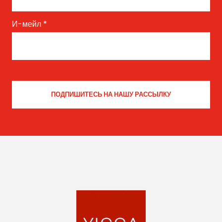
И-мейл
*