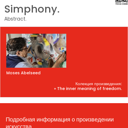
Simphony.
Abstract.
Moses Abelseed
Колекция произведения:
» The inner meaning of freedom.
Подробная информация о произведении
искусства