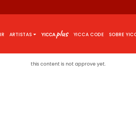
IR
ARTISTAS
YICCA CODE
SOBRE YIC
this content is not approve yet.