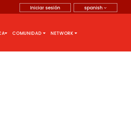
spanish
Iniciar sesión
CA
COMUNIDAD
NETWORK