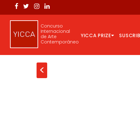
Concurso
Internacional
YICCA PRIZE
SUSCRIB
de Arte
Contemporáneo
<