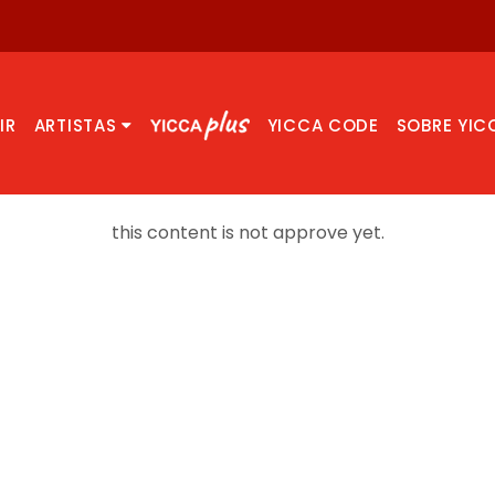
IR
ARTISTAS
YICCA CODE
SOBRE YIC
this content is not approve yet.