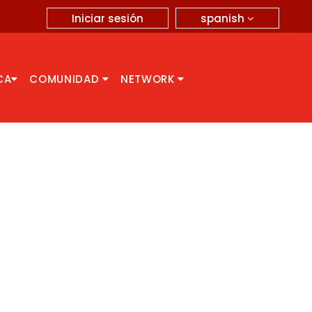
spanish
Iniciar sesión
CA
COMUNIDAD
NETWORK