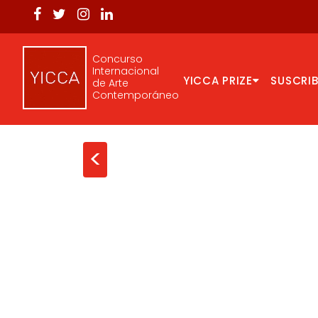
Concurso
Internacional
YICCA PRIZE
SUSCRIB
de Arte
Contemporáneo
<