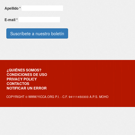
Apellido
*
E-mail
*
¿QUIÉNES SOMOS?
CONDICIONES DE USO
PRIVACY POLICY
CONTACTOS
NOTIFICAR UN ERROR
COPYRIGHT © WWW.YICCA.ORG P.I. - C.F. 94111450303 A.P.S. MOHO