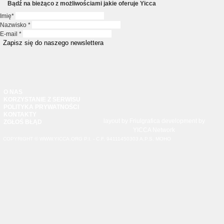
Bądź na bieżąco z możliwościami jakie oferuje Yicca
Imię
*
Nazwisko
*
E-mail
*
O NAS
KORZYSTANIE Z SERWISU
POLITYKA PRYWATNOŚCI
KONTAKTY
layout by
Friulgrafica
development by
ZGŁOŚ BŁĄD
YICCA Network
COPYRIGHT © WWW.YICCA.ORG P.I. - C.F. 94111450303 A.P.S. MOHO