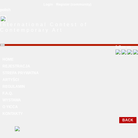
Login
Register (community)
polish
International Contest of
Contemporary Art
follow us
HOME
REJESTRACJA
STREFA PRYWATNA
ARTYŚCI
REGULAMIN
F.A.Q.
WYSTAWA
O YICCA
KONTAKTY
BACK