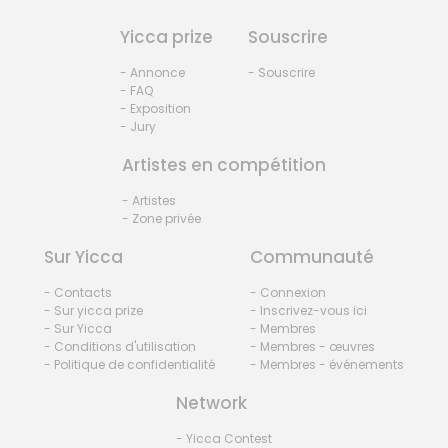
Yicca prize
Souscrire
- Annonce
- Souscrire
- FAQ
- Exposition
- Jury
Artistes en compétition
- Artistes
- Zone privée
Sur Yicca
Communauté
- Contacts
- Connexion
- Sur yicca prize
- Inscrivez-vous ici
- Sur Yicca
- Membres
- Conditions d'utilisation
- Membres - œuvres
- Politique de confidentialité
- Membres - événements
Network
- Yicca Contest