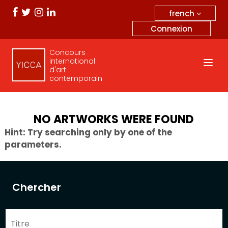
french
Connexion
Concours
international
d'art
contemporain
NO ARTWORKS WERE FOUND
Hint: Try searching only by one of the
parameters.
Chercher