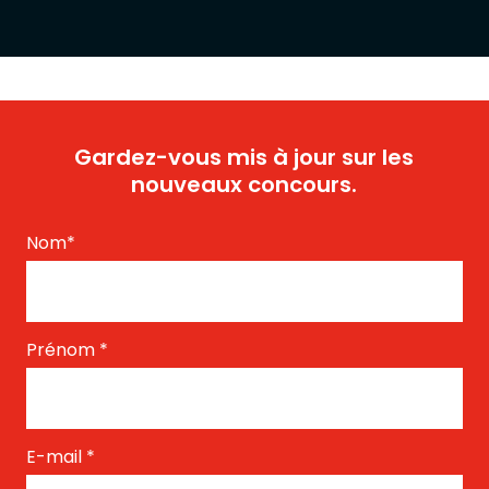
Gardez-vous mis à jour sur les
nouveaux concours.
Nom
*
Prénom
*
E-mail
*