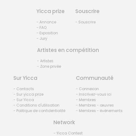
Yicca prize
Souscrire
- Annonce
- Souscrire
- FAQ
- Exposition
- Jury
Artistes en compétition
- Artistes
- Zone privée
Sur Yicca
Communauté
- Contacts
- Connexion
- Sur yicca prize
- Inscrivez-vous ici
- Sur Yicca
- Membres
- Conditions d'utilisation
- Membres - œuvres
- Politique de confidentialité
- Membres - événements
Network
- Yicca Contest