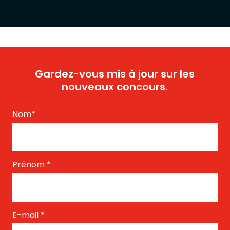
Gardez-vous mis à jour sur les
nouveaux concours.
Nom
*
Prénom
*
E-mail
*