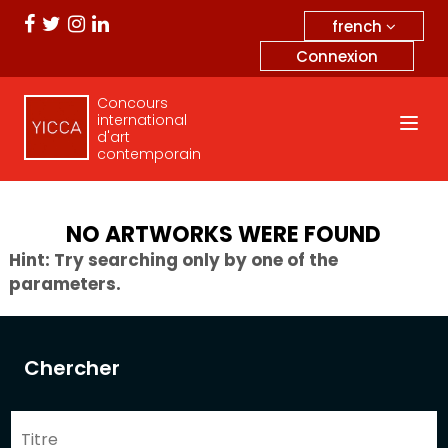
french
Connexion
Concours
international
d'art
contemporain
NO ARTWORKS WERE FOUND
Hint: Try searching only by one of the
parameters.
Chercher