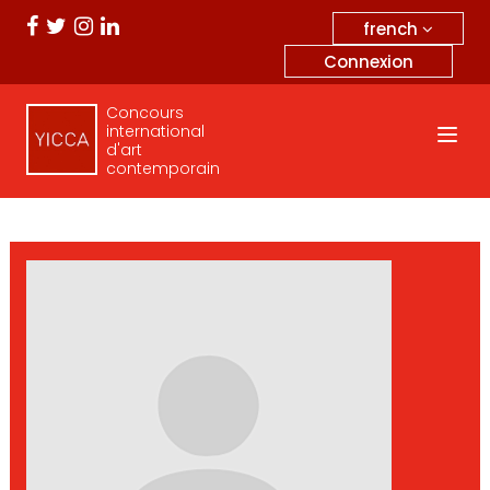
french
Connexion
Concours
international
d'art
contemporain