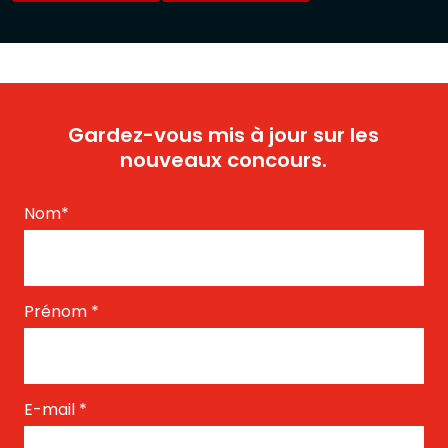
Gardez-vous mis à jour sur les
nouveaux concours.
Nom
*
Prénom
*
E-mail
*