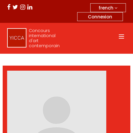
french
Connexion
Concours
international
d'art
contemporain