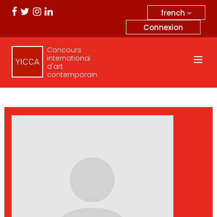
french
Connexion
Concours
international
d'art
contemporain