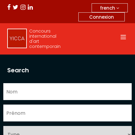
french
Connexion
Concours
international
d'art
contemporain
Search