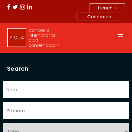
french
Connexion
Concours
international
d'art
contemporain
Search