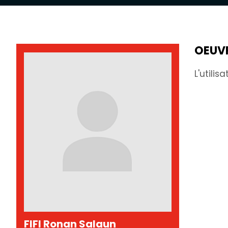
OEUV
L'utili
FIFI Ronan Salaun