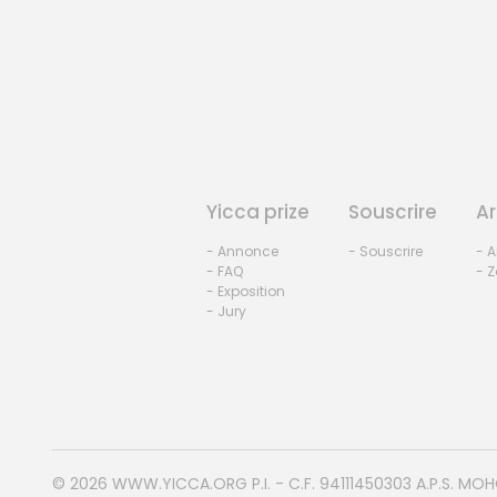
Yicca prize
Souscrire
Ar
- Annonce
- Souscrire
- A
- FAQ
- Z
- Exposition
- Jury
© 2026
WWW.YICCA.ORG
P.I. - C.F. 94111450303 A.P.S. MO