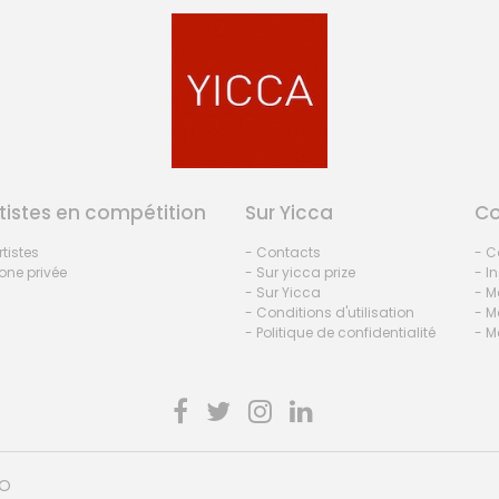
tistes en compétition
Sur Yicca
C
rtistes
- Contacts
- C
one privée
- Sur yicca prize
- I
- Sur Yicca
- M
- Conditions d'utilisation
- M
- Politique de confidentialité
- M
HO