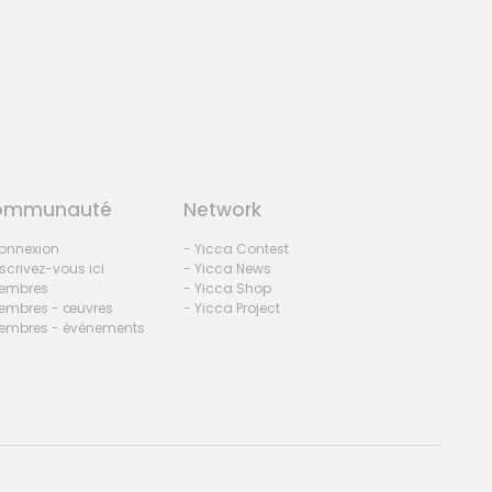
ommunauté
Network
onnexion
- Yicca Contest
nscrivez-vous ici
- Yicca News
embres
- Yicca Shop
embres - œuvres
- Yicca Project
embres - événements