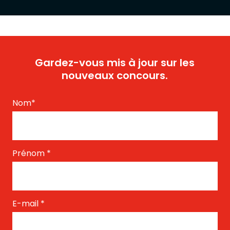
Gardez-vous mis à jour sur les
nouveaux concours.
Nom
*
Prénom
*
E-mail
*