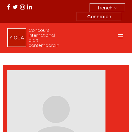
french
Connexion
Concours
international
d'art
contemporain