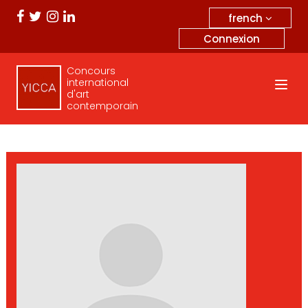
french
Connexion
Concours
international
d'art
contemporain