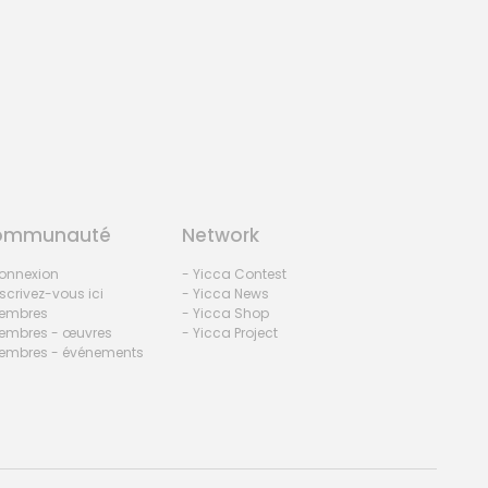
ommunauté
Network
onnexion
- Yicca Contest
nscrivez-vous ici
- Yicca News
embres
- Yicca Shop
embres - œuvres
- Yicca Project
embres - événements