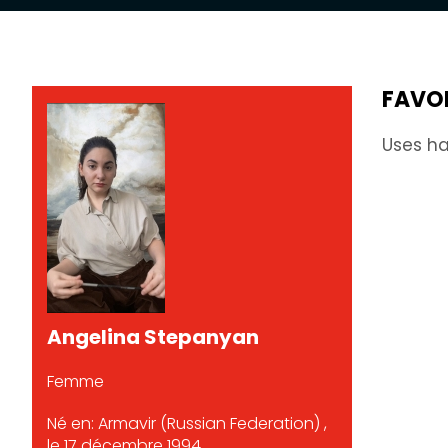
FAVO
Uses ha
Angelina Stepanyan
Femme
Né en: Armavir (Russian Federation) ,
le 17 décembre 1994.