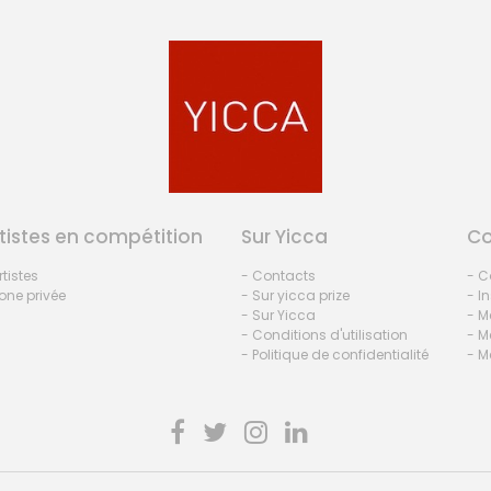
tistes en compétition
Sur Yicca
C
rtistes
- Contacts
- C
one privée
- Sur yicca prize
- I
- Sur Yicca
- M
- Conditions d'utilisation
- M
- Politique de confidentialité
- M