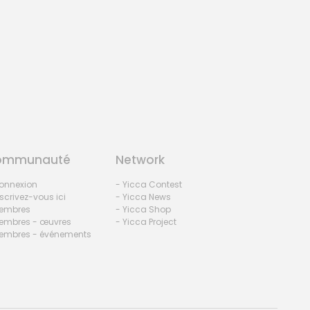
ommunauté
Network
onnexion
- Yicca Contest
nscrivez-vous ici
- Yicca News
embres
- Yicca Shop
embres - œuvres
- Yicca Project
embres - événements