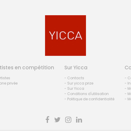
tistes en compétition
Sur Yicca
C
rtistes
- Contacts
- C
one privée
- Sur yicca prize
- I
- Sur Yicca
- M
- Conditions d'utilisation
- M
- Politique de confidentialité
- M