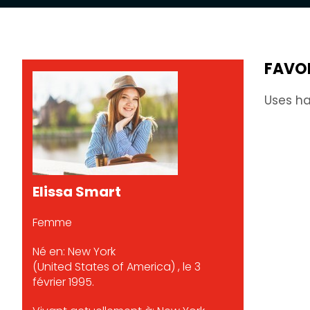
FAVO
Uses ha
Elissa Smart
Femme
Né en: New York
(United States of America) , le 3
février 1995.