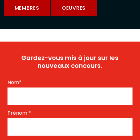
MEMBRES
OEUVRES
Gardez-vous mis à jour sur les
nouveaux concours.
Nom
*
Prénom
*