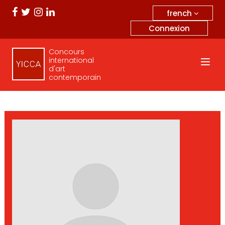
french
Connexion
Concours
international
d'art
contemporain