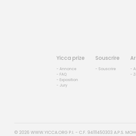
Yicca prize
Souscrire
Ar
- Annonce
- Souscrire
- A
- FAQ
- Z
- Exposition
- Jury
© 2026
WWW.YICCA.ORG
P.I. - C.F. 94111450303 A.P.S. MO