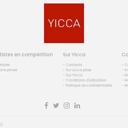
tistes en compétition
Sur Yicca
C
rtistes
- Contacts
- C
one privée
- Sur yicca prize
- I
- Sur Yicca
- M
- Conditions d'utilisation
- M
- Politique de confidentialité
- M
HO