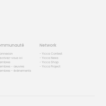
ommunauté
Network
onnexion
- Yicca Contest
nscrivez-vous ici
- Yicca News
embres
- Yicca Shop
embres - œuvres
- Yicca Project
embres - événements