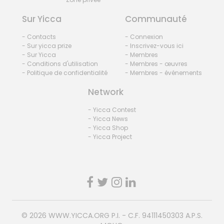
Sur Yicca
Communauté
- Contacts
- Connexion
- Sur yicca prize
- Inscrivez-vous ici
- Sur Yicca
- Membres
- Conditions d'utilisation
- Membres - œuvres
- Politique de confidentialité
- Membres - événements
Network
- Yicca Contest
- Yicca News
- Yicca Shop
- Yicca Project
© 2026
WWW.YICCA.ORG
P.I. - C.F. 94111450303 A.P.S.