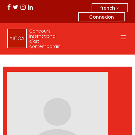
french
Connexion
Concours
international
d'art
contemporain