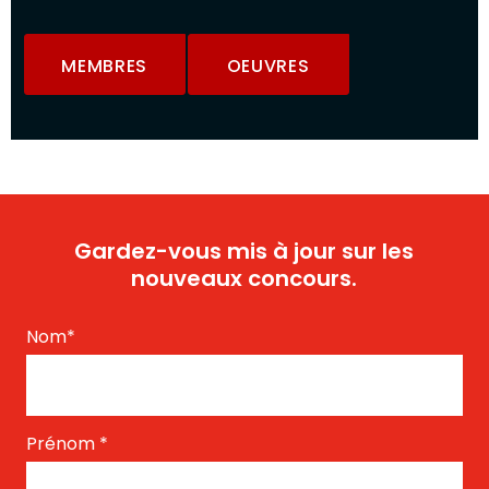
MEMBRES
OEUVRES
Gardez-vous mis à jour sur les
nouveaux concours.
Nom
*
Prénom
*