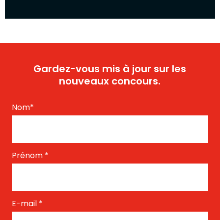
Gardez-vous mis à jour sur les
nouveaux concours.
Nom
*
Prénom
*
E-mail
*