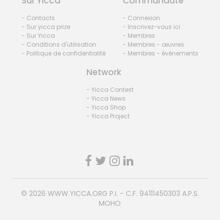
Sur Yicca
Communauté
- Contacts
- Connexion
- Sur yicca prize
- Inscrivez-vous ici
- Sur Yicca
- Membres
- Conditions d'utilisation
- Membres - œuvres
- Politique de confidentialité
- Membres - événements
Network
- Yicca Contest
- Yicca News
- Yicca Shop
- Yicca Project
© 2026
WWW.YICCA.ORG
P.I. - C.F. 94111450303 A.P.S.
MOHO