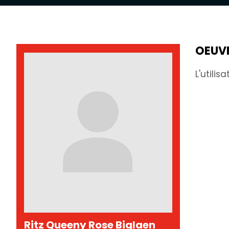
OEUV
L'utili
Ritz Queeny Rose Biglaen