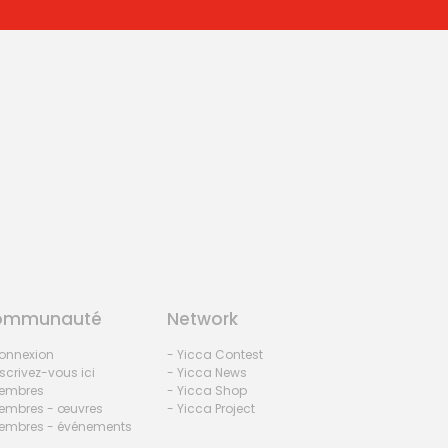
ommunauté
Network
onnexion
- Yicca Contest
nscrivez-vous ici
- Yicca News
embres
- Yicca Shop
embres - œuvres
- Yicca Project
embres - événements