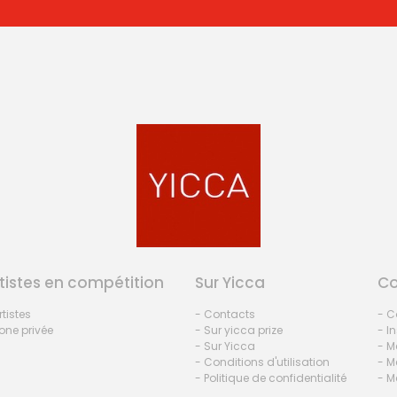
tistes en compétition
Sur Yicca
C
rtistes
- Contacts
- C
one privée
- Sur yicca prize
- I
- Sur Yicca
- M
- Conditions d'utilisation
- M
- Politique de confidentialité
- M