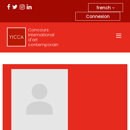
french
Connexion
Concours
international
d'art
contemporain