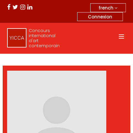
french
Connexion
Concours
international
d'art
contemporain