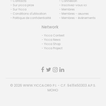
- Contacts
- Connexion
- Sur yicca prize
- Inscrivez-vous ici
- Sur Yicca
- Membres
- Conditions d'utilisation
- Membres - œuvres
- Politique de confidentialité
- Membres - événements
Network
- Yicca Contest
- Yicca News
- Yicca Shop
- Yicca Project
© 2026
WWW.YICCA.ORG
P.I. - C.F. 94111450303 A.P.S.
MOHO