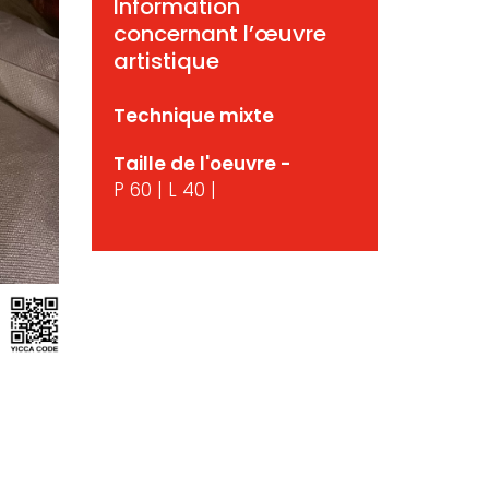
Information
concernant l’œuvre
artistique
Technique mixte
Taille de l'oeuvre -
P 60 | L 40 |