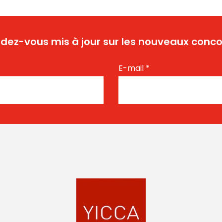
dez-vous mis à jour sur les nouveaux conco
E-mail
*