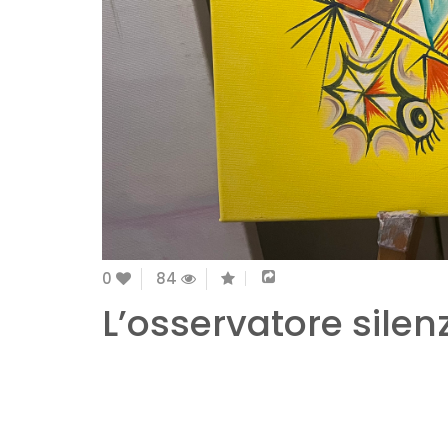
0
84
L’osservatore silen