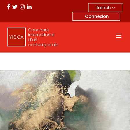
french
Connexion
Concours
international
d'art
contemporain