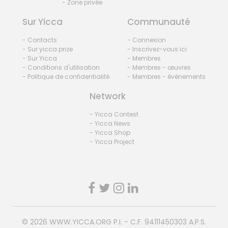
- Zone privée
Sur Yicca
Communauté
- Contacts
- Connexion
- Sur yicca prize
- Inscrivez-vous ici
- Sur Yicca
- Membres
- Conditions d'utilisation
- Membres - œuvres
- Politique de confidentialité
- Membres - événements
Network
- Yicca Contest
- Yicca News
- Yicca Shop
- Yicca Project
© 2026
WWW.YICCA.ORG
P.I. - C.F. 94111450303 A.P.S.