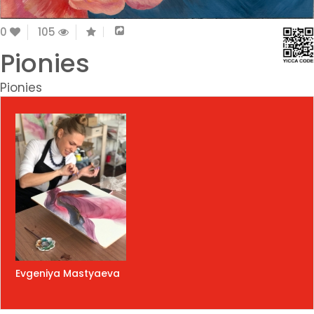
0
105
Pionies
Pionies
Evgeniya Mastyaeva