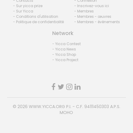
- Contacts
- Connexion
- Sur yicca prize
- Inscrivez-vous ici
- Sur Yicca
- Membres
- Conditions d'utilisation
- Membres - œuvres
- Politique de confidentialité
- Membres - événements
Network
- Yicca Contest
- Yicca News
- Yicca Shop
- Yicca Project
© 2026
WWW.YICCA.ORG
P.I. - C.F. 94111450303 A.P.S.
MOHO