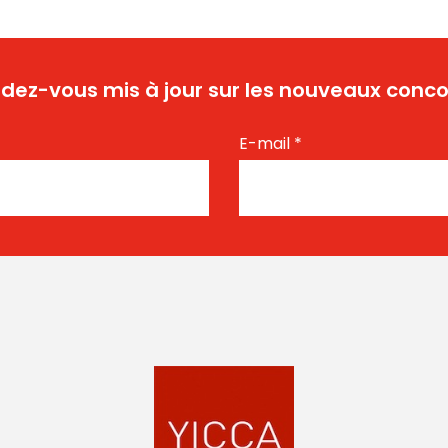
dez-vous mis à jour sur les nouveaux conco
E-mail
*