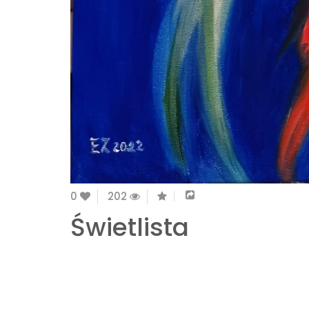
0
202
Świetlista