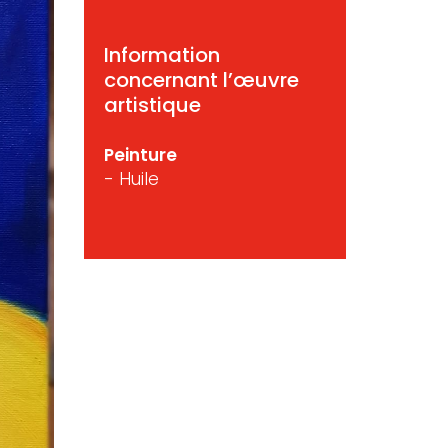
Information
concernant l’œuvre
artistique
Peinture
- Huile