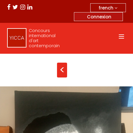
french
Connexion
Concours
international
d'art
contemporain
<