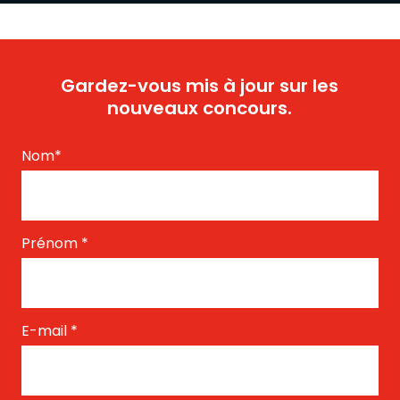
Gardez-vous mis à jour sur les
nouveaux concours.
Nom
*
Prénom
*
E-mail
*