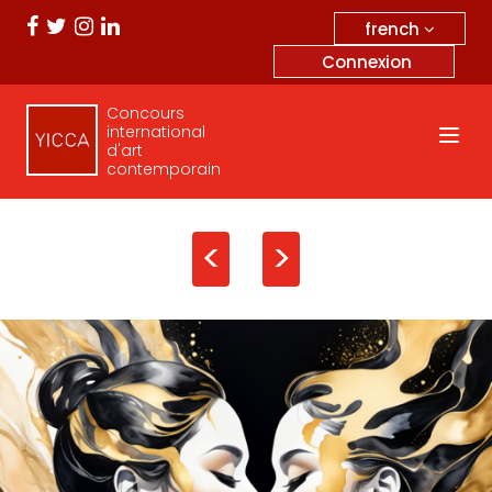
french
Connexion
Concours
international
d'art
contemporain
<
>