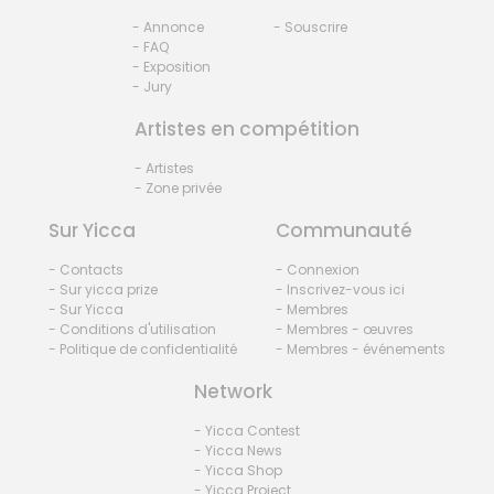
- Annonce
- Souscrire
- FAQ
- Exposition
- Jury
Artistes en compétition
- Artistes
- Zone privée
Sur Yicca
Communauté
- Contacts
- Connexion
- Sur yicca prize
- Inscrivez-vous ici
- Sur Yicca
- Membres
- Conditions d'utilisation
- Membres - œuvres
- Politique de confidentialité
- Membres - événements
Network
- Yicca Contest
- Yicca News
- Yicca Shop
- Yicca Project