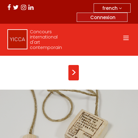
french
Connexion
Concours
international
d'art
contemporain
>