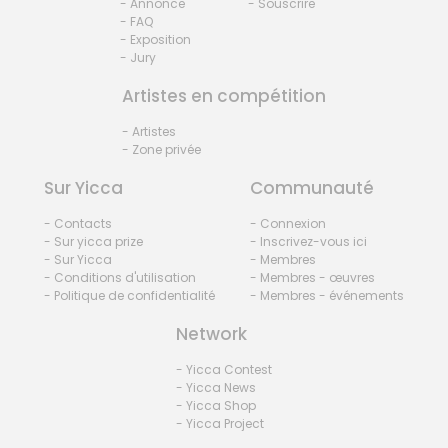
- Annonce
- Souscrire
- FAQ
- Exposition
- Jury
Artistes en compétition
- Artistes
- Zone privée
Sur Yicca
Communauté
- Contacts
- Connexion
- Sur yicca prize
- Inscrivez-vous ici
- Sur Yicca
- Membres
- Conditions d'utilisation
- Membres - œuvres
- Politique de confidentialité
- Membres - événements
Network
- Yicca Contest
- Yicca News
- Yicca Shop
- Yicca Project