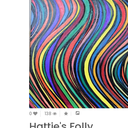
0
138
Hattie's Folly