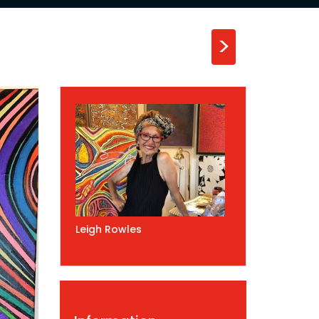
>
Leigh Rowles