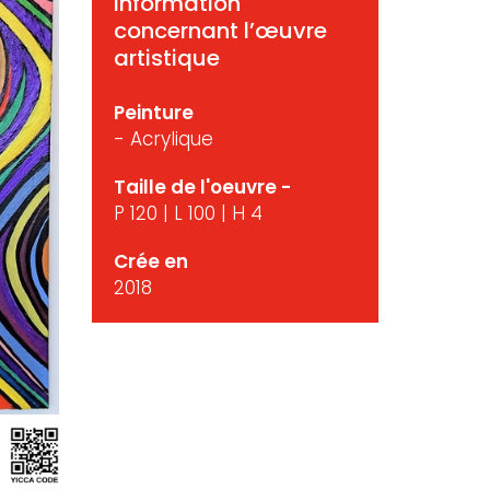
Information
concernant l’œuvre
artistique
Peinture
- Acrylique
Taille de l'oeuvre -
P 120 | L 100 | H 4
Crée en
2018