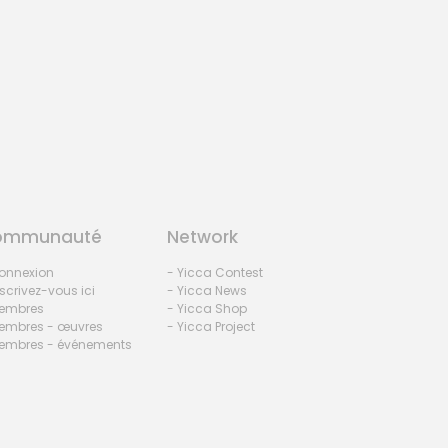
ommunauté
Network
onnexion
- Yicca Contest
nscrivez-vous ici
- Yicca News
embres
- Yicca Shop
embres - œuvres
- Yicca Project
embres - événements