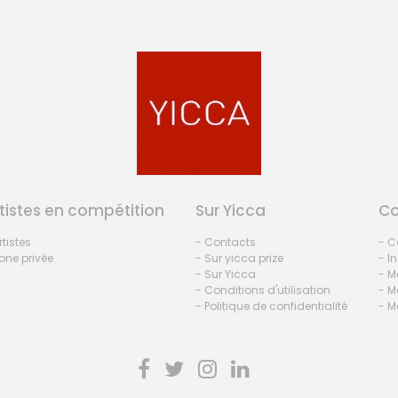
tistes en compétition
Sur Yicca
C
rtistes
- Contacts
- C
one privée
- Sur yicca prize
- I
- Sur Yicca
- M
- Conditions d'utilisation
- M
- Politique de confidentialité
- M