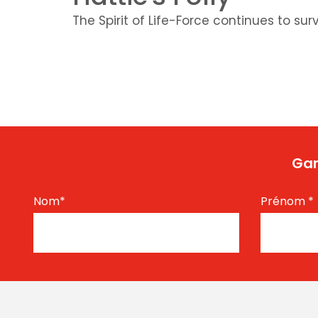
The Spirit of Life-Force continues to sur
Gar
Nom
*
Prénom
*