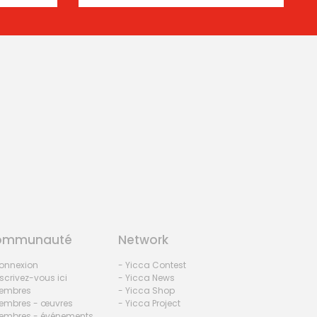
ommunauté
Network
onnexion
- Yicca Contest
nscrivez-vous ici
- Yicca News
embres
- Yicca Shop
embres - œuvres
- Yicca Project
embres - événements