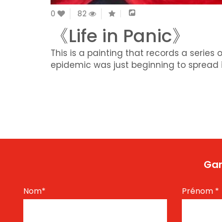
0
82
《Life in Panic》
This is a painting that records a series
epidemic was just beginning to spread i
Gar
Nom
*
Prénom
*