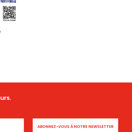
e
urs.