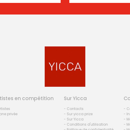
tistes en compétition
Sur Yicca
C
rtistes
- Contacts
- C
one privée
- Sur yicca prize
- I
- Sur Yicca
- M
- Conditions d'utilisation
- M
- Politique de confidentialité
- M