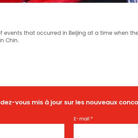
 of events that occurred in Beijing at a time when th
n Chin.
dez-vous mis à jour sur les nouveaux conco
E-mail
*