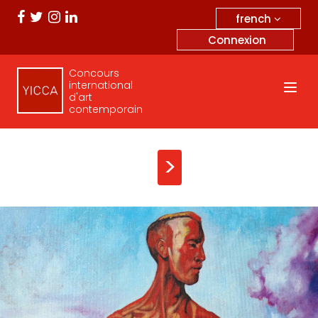
french
Connexion
Concours
international
d'art
contemporain
>