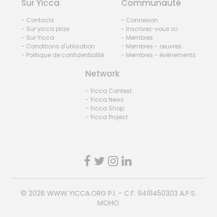
Sur Yicca
Communauté
- Contacts
- Connexion
- Sur yicca prize
- Inscrivez-vous ici
- Sur Yicca
- Membres
- Conditions d'utilisation
- Membres - œuvres
- Politique de confidentialité
- Membres - événements
Network
- Yicca Contest
- Yicca News
- Yicca Shop
- Yicca Project
© 2026
WWW.YICCA.ORG
P.I. - C.F. 94111450303 A.P.S.
MOHO