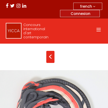
french
Connexion
Concours
international
d'art
contemporain
<