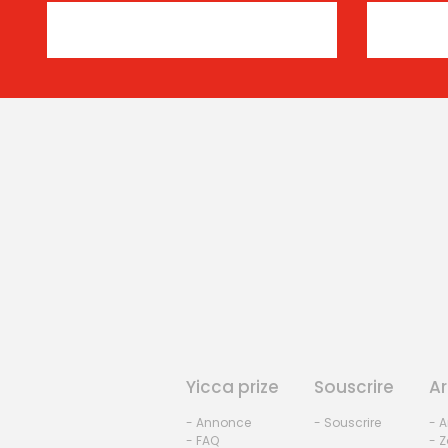
Yicca prize
Souscrire
Ar
- Annonce
- Souscrire
- A
- FAQ
- Z