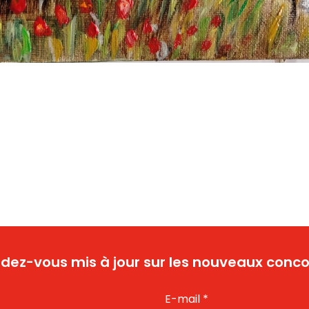
dez-vous mis à jour sur les nouveaux conco
E-mail
*