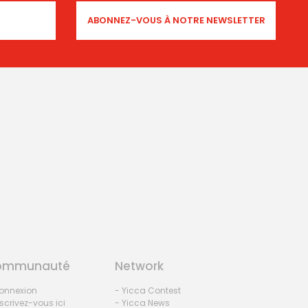
ommunauté
Network
onnexion
- Yicca Contest
nscrivez-vous ici
- Yicca News