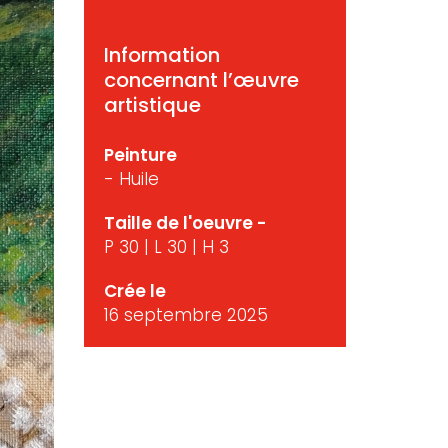
Information
concernant l’œuvre
artistique
Peinture
- Huile
Taille de l'oeuvre -
P 30 | L 30 | H 3
Crée le
16 septembre 2025