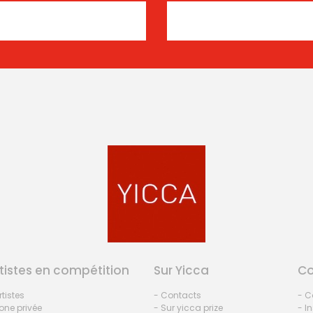
tistes en compétition
Sur Yicca
C
rtistes
- Contacts
- C
one privée
- Sur yicca prize
- I