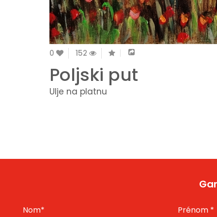
0
152
Poljski put
Ulje na platnu
Gar
Nom
*
Prénom
*