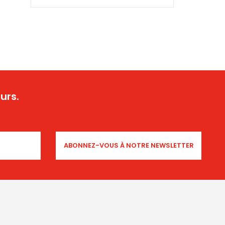
From Yicca Art News
Illustrator Spotlight: Xiao
Hua Yang
urs.
From Yicca Art Shop
Highlights ARTIST: Gio ...