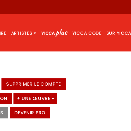
IRE
ARTISTES
YICCA CODE
SUR YICC
SUPPRIMER LE COMPTE
ION
+ UNE ŒUVRE
TS
DEVENIR PRO