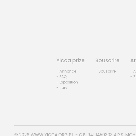
Yicca prize
Souscrire
Ar
- Annonce
- Souscrire
- A
- FAQ
- Z
- Exposition
- Jury
© 2026
WWW.YICCA.ORG
P.I. - C.F. 94111450303 A.P.S. MO