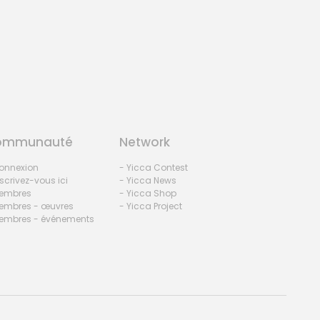
Les Fleurs du Mal
by Marcel - Germany
ommunauté
Network
onnexion
- Yicca Contest
nscrivez-vous ici
- Yicca News
embres
- Yicca Shop
embres - œuvres
- Yicca Project
embres - événements