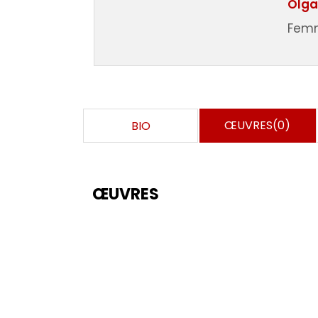
Olga
Fem
ŒUVRES(0)
BIO
ŒUVRES