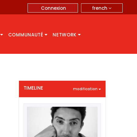
french
Connexion
A
COMMUNAUTÉ
NETWORK
TIMELINE
modification