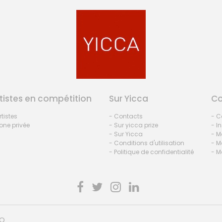
tistes en compétition
Sur Yicca
C
rtistes
- Contacts
- C
one privée
- Sur yicca prize
- I
- Sur Yicca
- M
- Conditions d'utilisation
- M
- Politique de confidentialité
- M
HO