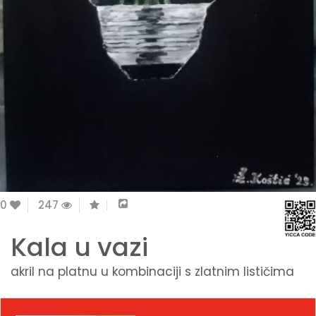
0
247
Kala u vazi
akril na platnu u kombinaciji s zlatnim lističima