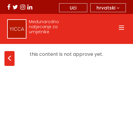
hrvatski
Ući
Međunarodno
natjecanje za
umjetnike
this content is not approve yet.
<