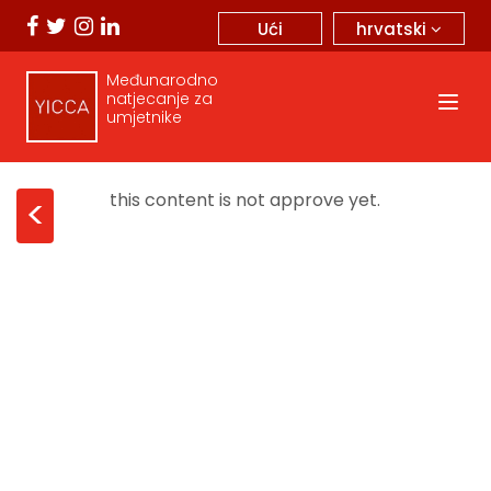
hrvatski
Ući
Međunarodno
natjecanje za
umjetnike
this content is not approve yet.
<