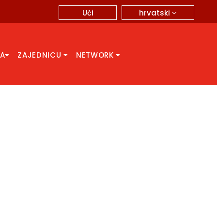
hrvatski
Ući
CA
ZAJEDNICU
NETWORK