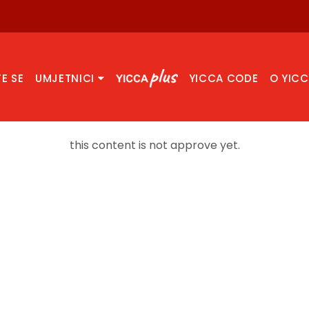
TE SE
UMJETNICI
YICCA CODE
O YIC
this content is not approve yet.