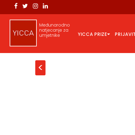
Međunarodno
natjecanje za
YICCA PRIZE
PRIJAVI
umjetnike
<