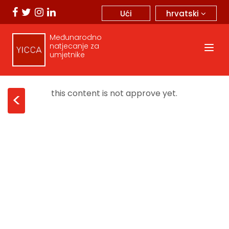
hrvatski
Ući
Međunarodno
natjecanje za
umjetnike
this content is not approve yet.
<