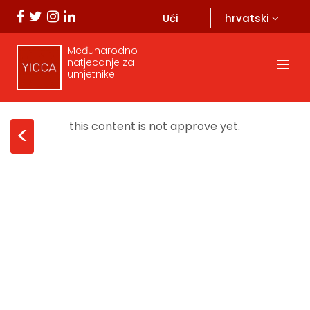
hrvatski
Ući
Međunarodno
natjecanje za
umjetnike
this content is not approve yet.
<