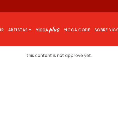
IR
ARTISTAS
YICCA CODE
SOBRE YIC
this content is not approve yet.