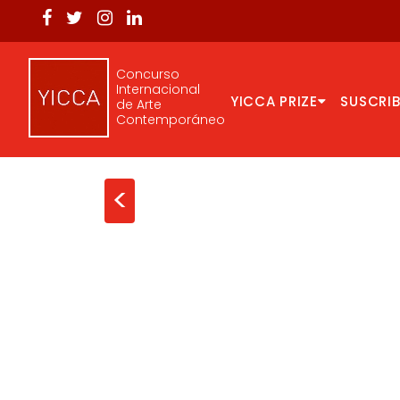
Concurso
Internacional
YICCA PRIZE
SUSCRIB
de Arte
Contemporáneo
<