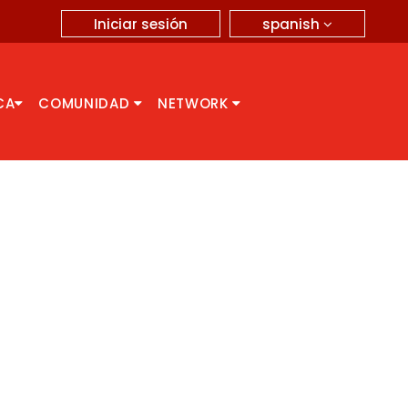
spanish
Iniciar sesión
CA
COMUNIDAD
NETWORK