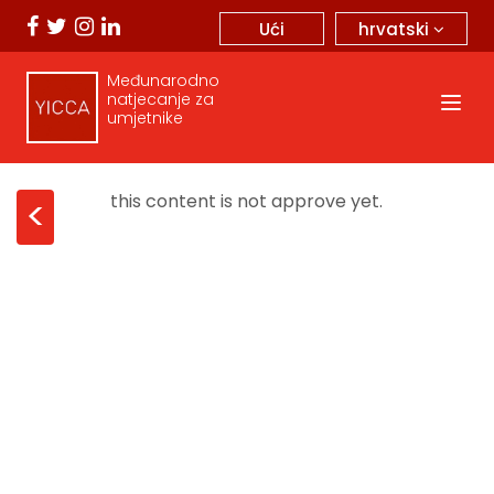
hrvatski
Ući
Međunarodno
natjecanje za
umjetnike
this content is not approve yet.
<