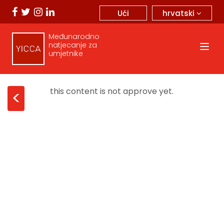
hrvatski
Ući
Međunarodno
natjecanje za
umjetnike
this content is not approve yet.
<